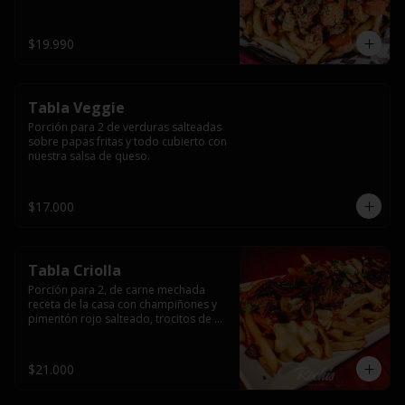
papas fritas y dos huevos fritos.
$19.990
Tabla Veggie
Porción para 2 de verduras salteadas 
sobre papas fritas y todo cubierto con 
nuestra salsa de queso.
$17.000
Tabla Criolla
Porción para 2, de carne mechada 
receta de la casa con champiñones y 
pimentón rojo salteado, trocitos de 
tocino laminado y todo cubierto de 
salsa de queso sobre una base de 
papas fritas.
$21.000