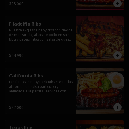
$28.000
Filadelfia Ribs
Nuestra exquisita baby ribs con dedos 
de mozzarella, alitas de pollo en salsa 
bbq y papas fritas con salsa de queso 
y tocino.
$24.990
California Ribs
Las famosas Baby Back Ribs cocinadas 
al horno con salsa barbacoa y 
ahumada a la parrilla, servidas con 
papas fritas, huevo y una longaniza 
ahumada XL a la parrilla.
$22.000
Texas Ribs