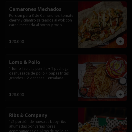
Camarones Mechados
Porcion para 3 de Camarones, tomate 
cherry y cilantro salteados al wok con 
carne mechada al horno y todo 
cubierto con queso mantecoso 
fundido sobre papas fritas y mayo 
casera.
$20.000
Lomo & Pollo
1 lomo liso a la parrilla + 1 pechuga 
deshuesada de pollo + papas fritas 
grandes + 2 vienesas + ensalada 
surtida + pebre + salsas
$28.000
Ribs & Company
1/2 porción de nuestras baby ribs 
ahumadas por varias horas 
acompañadas de Alitas de pollo en 