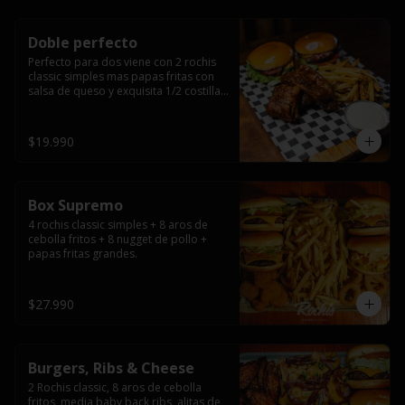
Doble perfecto
Perfecto para dos viene con 2 rochis 
classic simples mas papas fritas con 
salsa de queso y exquisita 1/2 costilla 
baby back ribs.
$19.990
Box Supremo
4 rochis classic simples + 8 aros de 
cebolla fritos + 8 nugget de pollo + 
papas fritas grandes.
$27.990
Burgers, Ribs & Cheese
2 Rochis classic, 8 aros de cebolla 
fritos, media baby back ribs, alitas de 