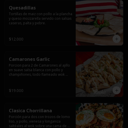
Quesadillas
Tortillas de maiz con pollo a la plancha 
y queso mozzarella servido con salsas  
caseras, palta y pebre.
$12.000
Camarones Garlic
Porcion para 2 de Camarones al ajillo 
en suave salsa blanca con pollo y 
champiñones, todo flameado wok 
sobre papas fritas grandes y 
mayonesa de ajo.
$19.000
Clasica Chorrillana
Porción para dos con trozos de lomo 
liso, y pollo, vienesa y longaniza 
saltéales al wok sobre una cama de 