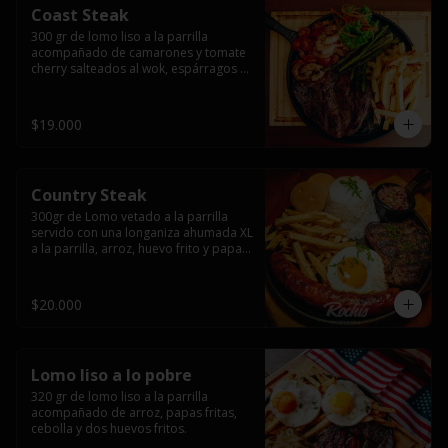
Coast Steak
300 gr de lomo liso a la parrilla 
acompañado de camarones y tomate 
cherry salteados al wok, espárragos 
grillados, papas fritas, pebre y salsas.
$19.000
Country Steak
300gr de Lomo vetado a la parrilla 
servido con una longaniza ahumada XL 
a la parrilla, arroz, huevo frito y papas 
fritas.
$20.000
Lomo liso a lo pobre
320 gr de lomo liso a la parrilla 
acompañado de arroz, papas fritas, 
cebolla y dos huevos fritos.