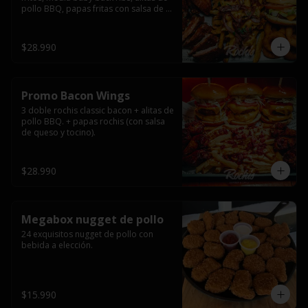
pollo BBQ, papas fritas con salsa de 
queso y tocino ahumado y salsas.
$28.990
Promo Bacon Wings
3 doble rochis classic bacon + alitas de 
pollo BBQ. + papas rochis (con salsa 
de queso y tocino).
$28.990
Megabox nugget de pollo
24 exquisitos nugget de pollo con 
bebida a elección.
$15.990