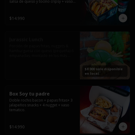
salsa de queso y tocino cripsy + vaso 
tematico de regalo.
$14.990
Jurassic Lunch
Porción de papas fritas, nuggets & 
hamburguesa con queso (pequeña) ó 
empanadas; montado en los más 
prehistóricos dinosaurios que 
acompañaran tu comida.

$8.000 solo disponible
**PRODUCTO DISPONIBLE PARA 
en local
CONSUMO EN EL LOCAL.
Box Soy tu padre
Doble rochis bacon + papas fritas+ 3 
jalapeños snacks + 4 nugget + vaso 
tematico.
$14.990