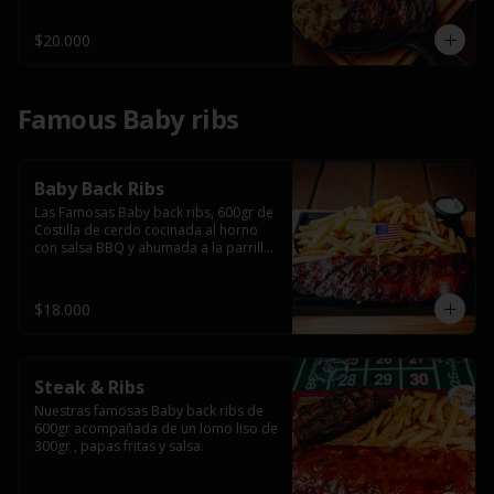
$20.000
Famous Baby ribs
Baby Back Ribs
Las Famosas Baby back ribs, 600gr de 
Costilla de cerdo cocinada al horno 
con salsa BBQ y ahumada a la parrilla 
acompañada de papas fritas.
$18.000
Steak & Ribs
Nuestras famosas Baby back ribs de 
600gr acompañada de un lomo liso de 
300gr , papas fritas y salsa.