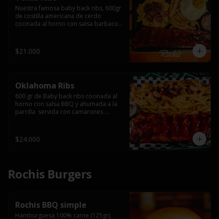
Nuestra famosa baby back ribs, 600gr 
de costilla americana de cerdo 
cocinada al horno con salsa barbacoa 
y ahumada a la parrilla, servida con 
macarrones en salsa de queso y 
tocino ahumado laminado, papas 
$21.000
fritas  y un huevo frito.
Oklahoma Ribs
600 gr de Baby back ribs cocinada al 
horno con salsa BBQ y ahumada a la 
parrilla  servida con camarones 
grillados, papas fritas, salsa de queso 
y tocino crispy.
$24.000
Rochis Burgers
Rochis BBQ simple
Hamburguesa 100% carne (125gr), 