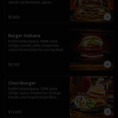
cebolla caramelizada, queso 
mantecoso, tomate y salsa verde en 
pan brioche y acompañado de papas 
fritas.
$9.800
Burger italiana
Doble hamburguesa 100% carne 
(250gr), tomate, palta y mayonesa 
casera en pan brioche y acompañado 
de papas fritas
$9.500
Chorriburger
Doble hamburguesa 100% carne 
(250gr), queso mantecoso, lechuga, 
tomate, una longaniza parrillera 
mediana, papa hilo, huevo, pebre y 
mayonesa casera acompañado de 
papas fritas.
$12.000