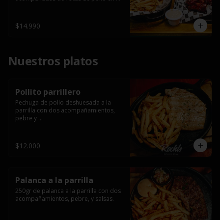
salsa bbq casera con porción de 
papas fritas.
$14.990
Nuestros platos
Pollito parrillero
Pechuga de pollo deshuesada a la 
parrilla con dos acompañamientos, 
pebre y 

 salsas.
$12.000
Palanca a la parrilla
250gr de palanca a la parrilla con dos 
acompañamientos, pebre, y salsas.