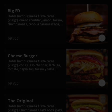
Big ED
Doble hamburguesa 100% carne 
(250gr), queso cheddar, jamon, tocino, 
champiñones, cebolla caramelizada, 
un huevo frito y salsa rochis.
$9.500
Cheese Burger
Doble hamburguesa 100% carne 
(250gr), con Queso cheddar, lechuga, 
tomate, pepinillos, tocino y salsa 
rochis.
$9.700
The Original
Doble hamburguesa 100% carne 
(250gr), Champiñones salteados, palta, 