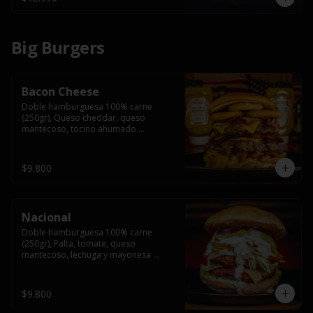
Big Burgers
Bacon Cheese
Doble hamburguesa 100% carne 
(250gr), Queso cheddar, queso 
mantecoso, tocino ahumado 
americano, cebolla caramelizada, aros 
de cebolla fritos y salsa BBQ en pan 
brioche y acompañado de papas 
$9.800
fritas.
Nacional
Doble hamburguesa 100% carne 
(250gr), Palta, tomate, queso 
mantecoso, lechuga y mayonesa 
casera y papa hilo, acompañado de 
papas fritas.
$9.800