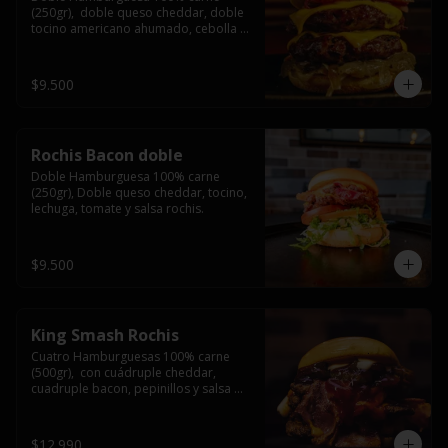
(250gr),  doble queso cheddar, doble 
tocino americano ahumado, cebolla 
caramelizada y salsa barbacoa.
$9.500
Rochis Bacon doble
Doble Hamburguesa 100% carne 
(250gr), Doble queso cheddar, tocino, 
lechuga, tomate y salsa rochis.
$9.500
King Smash Rochis
Cuatro Hamburguesas 100% carne 
(500gr),  con cuádruple cheddar, 
cuadruple bacon, pepinillos y salsa 
rochis.
$12.990