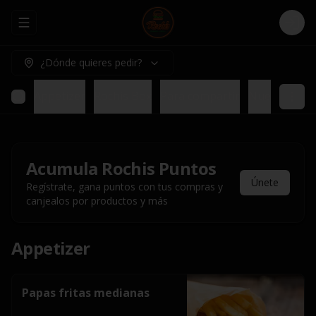
Abrir menu de navegación
Logi
¿Dónde quieres pedir?
Appetizer
Rochis Box
Para compartir
Nuestros pl
Acumula
Rochis Puntos
Únete
Regístrate, gana puntos con tus compras y
canjealos por productos y más
Appetizer
Papas fritas medianas