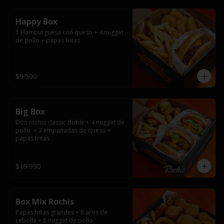
Happy Box
1 Hamburguesa con queso + 4 nugget 
de pollo + papas fritas
$9.500
Big Box
Dos rochis classic doble + 4 nugget de 
pollo  + 3 empanadas de queso + 
papas fritas
$19.990
Box Mix Rochis
Papas fritas grandes + 8 aros de 
cebolla + 8 nugget de pollo