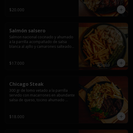
$20.000
Salmón salsero
Salmon nacional cocinado y ahumado 
a la parrilla acompañado de salsa 
blanca al ajillo y camarones salteados,  
espárragos grillados y papas fritas, 
pebre, y salsas.
$17.000
Chicago Steak
300 gr de lomo vetado a la parrilla 
servido con macarrones en abundante 
salsa de queso, tocino ahumado 
laminado y champiñones grillados con 
papas fritas, pebre y salsas..
$18.000