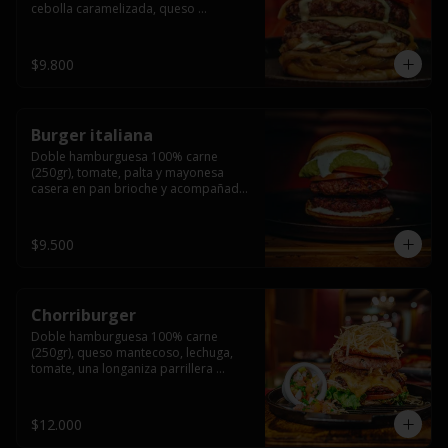
cebolla caramelizada, queso 
mantecoso, tomate y salsa verde en 
pan brioche y acompañado de papas 
fritas.
$9.800
Burger italiana
Doble hamburguesa 100% carne 
(250gr), tomate, palta y mayonesa 
casera en pan brioche y acompañado 
de papas fritas
$9.500
Chorriburger
Doble hamburguesa 100% carne 
(250gr), queso mantecoso, lechuga, 
tomate, una longaniza parrillera 
mediana, papa hilo, huevo, pebre y 
mayonesa casera acompañado de 
papas fritas.
$12.000