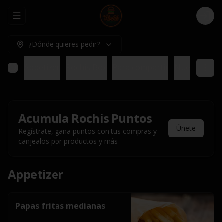
Abrir menu de navegación
Logi
¿Dónde quieres pedir?
Appetizer
Rochis Box
Para compartir
Nuestros pl
Acumula
Rochis Puntos
Únete
Regístrate, gana puntos con tus compras y
canjealos por productos y más
Appetizer
Papas fritas medianas