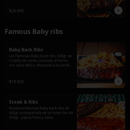
$20.000
Famous Baby ribs
Baby Back Ribs
Las Famosas Baby back ribs, 600gr de 
Costilla de cerdo cocinada al horno 
con salsa BBQ y ahumada a la parrilla 
acompañada de papas fritas.
$18.000
Steak & Ribs
Nuestras famosas Baby back ribs de 
600gr acompañada de un lomo liso de 
300gr , papas fritas y salsa.