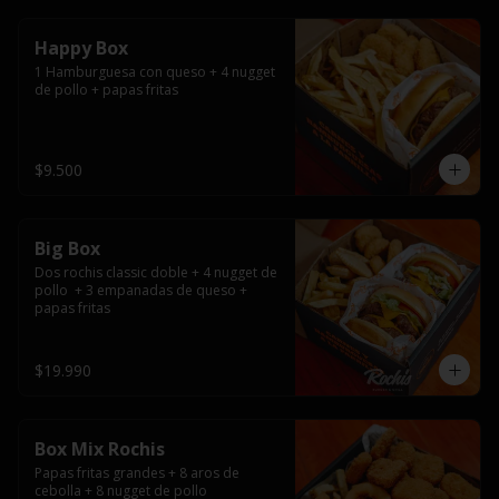
Happy Box
1 Hamburguesa con queso + 4 nugget 
de pollo + papas fritas
$9.500
Big Box
Dos rochis classic doble + 4 nugget de 
pollo  + 3 empanadas de queso + 
papas fritas
$19.990
Box Mix Rochis
Papas fritas grandes + 8 aros de 
cebolla + 8 nugget de pollo