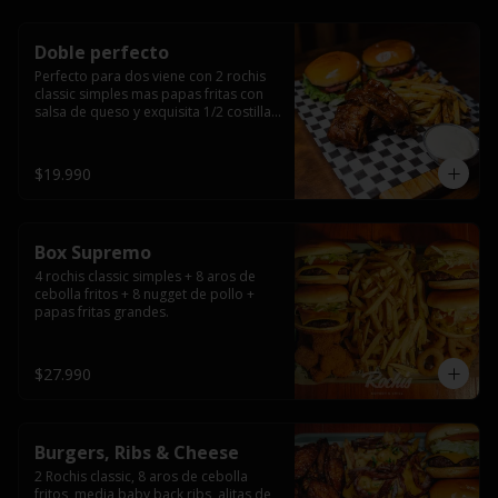
Doble perfecto
Perfecto para dos viene con 2 rochis 
classic simples mas papas fritas con 
salsa de queso y exquisita 1/2 costilla 
baby back ribs.
$19.990
Box Supremo
4 rochis classic simples + 8 aros de 
cebolla fritos + 8 nugget de pollo + 
papas fritas grandes.
$27.990
Burgers, Ribs & Cheese
2 Rochis classic, 8 aros de cebolla 
fritos, media baby back ribs, alitas de 