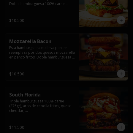
Doble hamburguesa 100% carne 
(250gr),  con queso cheddar, lechuga, 
tomate,  palta y mayo casera.
$10.500
Mozzarella Bacon
Esta hamburguesa no lleva pan, se 
reemplaza por dos quesos mozzarella 
en panco fritos, Doble hamburguesa 
100% carne (250gr), queso cheddar, 
tocino ahumado, lechuga, tomate y 
salsa BBQ acompañado de papas 
$10.500
fritas.
South Florida
Triple hamburguesa 100% carne 
(375gr), aros de cebolla fritos, queso 
cheddar, 

lechuga, tomate, jalapeños, mayonesa 
casera y salsa picante.
$11.500