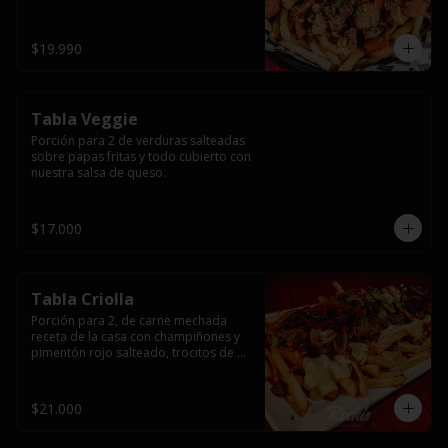
papas fritas y dos huevos fritos.
$19.990
Tabla Veggie
Porción para 2 de verduras salteadas 
sobre papas fritas y todo cubierto con 
nuestra salsa de queso.
$17.000
Tabla Criolla
Porción para 2, de carne mechada 
receta de la casa con champiñones y 
pimentón rojo salteado, trocitos de 
tocino laminado y todo cubierto de 
salsa de queso sobre una base de 
papas fritas.
$21.000