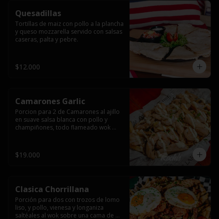
Quesadillas
Tortillas de maiz con pollo a la plancha 
y queso mozzarella servido con salsas  
caseras, palta y pebre.
$12.000
Camarones Garlic
Porcion para 2 de Camarones al ajillo 
en suave salsa blanca con pollo y 
champiñones, todo flameado wok 
sobre papas fritas grandes y 
mayonesa de ajo.
$19.000
Clasica Chorrillana
Porción para dos con trozos de lomo 
liso, y pollo, vienesa y longaniza 
saltéales al wok sobre una cama de 