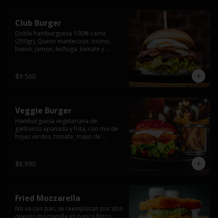
Club Burger
Doble hamburguesa 100% carne 
(250gr), Queso mantecoso, tocino, 
huevo, jamon, lechuga, tomate y 
mayonesa, acompañado de papas 
fritas.
$9.500
Veggie Burger
Hamburguesa vegetariana de 
garbanzo apanada y frita, con mix de 
hojas verdes, tomate, mayo de 
yogurth natural acompañado de 
papas fritas.
$8.990
Fried Mozzarella
No va con pan, se reemplazan por dos 
quesos mozzarella en panco fritos, 