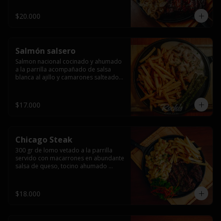
$20.000
Salmón salsero
Salmon nacional cocinado y ahumado 
a la parrilla acompañado de salsa 
blanca al ajillo y camarones salteados,  
espárragos grillados y papas fritas, 
pebre, y salsas.
$17.000
Chicago Steak
300 gr de lomo vetado a la parrilla 
servido con macarrones en abundante 
salsa de queso, tocino ahumado 
laminado y champiñones grillados con 
papas fritas, pebre y salsas..
$18.000