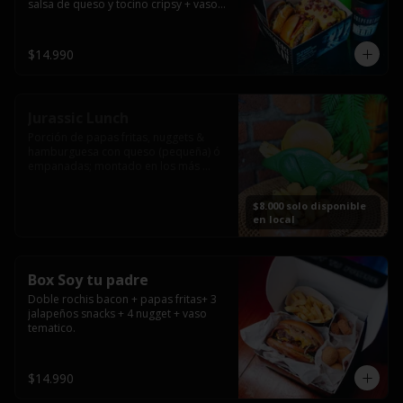
salsa de queso y tocino cripsy + vaso 
tematico de regalo.
$14.990
Jurassic Lunch
Porción de papas fritas, nuggets & 
hamburguesa con queso (pequeña) ó 
empanadas; montado en los más 
prehistóricos dinosaurios que 
acompañaran tu comida.

$8.000 solo disponible
**PRODUCTO DISPONIBLE PARA 
en local
CONSUMO EN EL LOCAL.
Box Soy tu padre
Doble rochis bacon + papas fritas+ 3 
jalapeños snacks + 4 nugget + vaso 
tematico.
$14.990