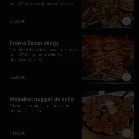
pollo BBQ, papas fritas con salsa de 
queso y tocino ahumado y salsas.
$28.990
Promo Bacon Wings
3 doble rochis classic bacon + alitas de 
pollo BBQ. + papas rochis (con salsa 
de queso y tocino).
$28.990
Megabox nugget de pollo
24 exquisitos nugget de pollo con 
bebida a elección.
$15.990