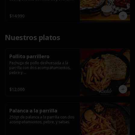
salsa bbq casera con porción de 
papas fritas.
$14.990
Nuestros platos
Pollito parrillero
Pechuga de pollo deshuesada a la 
parrilla con dos acompañamientos, 
pebre y 

 salsas.
$12.000
Palanca a la parrilla
250gr de palanca a la parrilla con dos 
acompañamientos, pebre, y salsas.