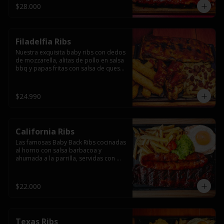
$28.000
Filadelfia Ribs
Nuestra exquisita baby ribs con dedos 
de mozzarella, alitas de pollo en salsa 
bbq y papas fritas con salsa de queso 
y tocino.
$24.990
California Ribs
Las famosas Baby Back Ribs cocinadas 
al horno con salsa barbacoa y 
ahumada a la parrilla, servidas con 
papas fritas, huevo y una longaniza 
ahumada XL a la parrilla.
$22.000
Texas Ribs