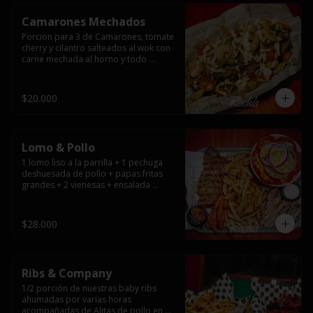
Camarones Mechados
Porcion para 3 de Camarones, tomate 
cherry y cilantro salteados al wok con 
carne mechada al horno y todo 
cubierto con queso mantecoso 
fundido sobre papas fritas y mayo 
casera.
$20.000
Lomo & Pollo
1 lomo liso a la parrilla + 1 pechuga 
deshuesada de pollo + papas fritas 
grandes + 2 vienesas + ensalada 
surtida + pebre + salsas
$28.000
Ribs & Company
1/2 porción de nuestras baby ribs 
ahumadas por varias horas 
acompañadas de Alitas de pollo en 