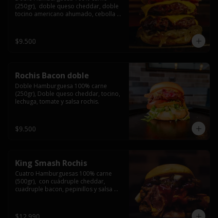
(250gr),  doble queso cheddar, doble 
tocino americano ahumado, cebolla 
caramelizada y salsa barbacoa.
$9.500
Rochis Bacon doble
Doble Hamburguesa 100% carne 
(250gr), Doble queso cheddar, tocino, 
lechuga, tomate y salsa rochis.
$9.500
King Smash Rochis
Cuatro Hamburguesas 100% carne 
(500gr),  con cuádruple cheddar, 
cuadruple bacon, pepinillos y salsa 
rochis.
$12.990