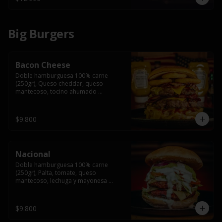
Big Burgers
Bacon Cheese
Doble hamburguesa 100% carne 
(250gr), Queso cheddar, queso 
mantecoso, tocino ahumado 
americano, cebolla caramelizada, aros 
de cebolla fritos y salsa BBQ en pan 
brioche y acompañado de papas 
$9.800
fritas.
Nacional
Doble hamburguesa 100% carne 
(250gr), Palta, tomate, queso 
mantecoso, lechuga y mayonesa 
casera y papa hilo, acompañado de 
papas fritas.
$9.800