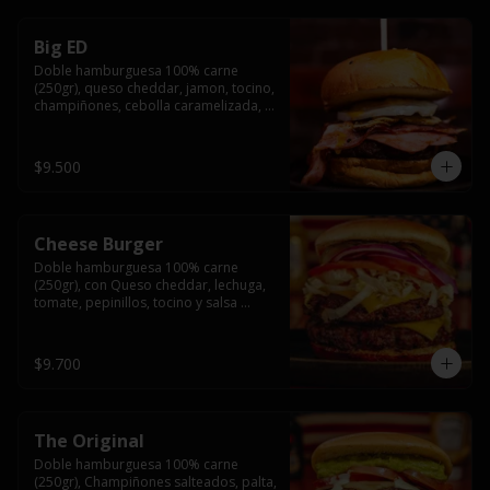
Big ED
Doble hamburguesa 100% carne 
(250gr), queso cheddar, jamon, tocino, 
champiñones, cebolla caramelizada, 
un huevo frito y salsa rochis.
$9.500
Cheese Burger
Doble hamburguesa 100% carne 
(250gr), con Queso cheddar, lechuga, 
tomate, pepinillos, tocino y salsa 
rochis.
$9.700
The Original
Doble hamburguesa 100% carne 
(250gr), Champiñones salteados, palta, 