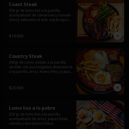
Coast Steak
300 gr de lomo liso a la parrilla 
acompañado de camarones y tomate 
cherry salteados al wok, espárragos 
grillados, papas fritas, pebre y salsas.
$19.000
Country Steak
300gr de Lomo vetado a la parrilla 
servido con una longaniza ahumada XL 
a la parrilla, arroz, huevo frito y papas 
fritas.
$20.000
Lomo liso a lo pobre
320 gr de lomo liso a la parrilla 
acompañado de arroz, papas fritas, 
cebolla y dos huevos fritos.