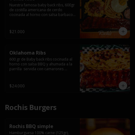
Nuestra famosa baby back ribs, 600gr 
de costilla americana de cerdo 
cocinada al horno con salsa barbacoa 
y ahumada a la parrilla, servida con 
macarrones en salsa de queso y 
tocino ahumado laminado, papas 
$21.000
fritas  y un huevo frito.
Oklahoma Ribs
600 gr de Baby back ribs cocinada al 
horno con salsa BBQ y ahumada a la 
parrilla  servida con camarones 
grillados, papas fritas, salsa de queso 
y tocino crispy.
$24.000
Rochis Burgers
Rochis BBQ simple
Hamburguesa 100% carne (125gr), 